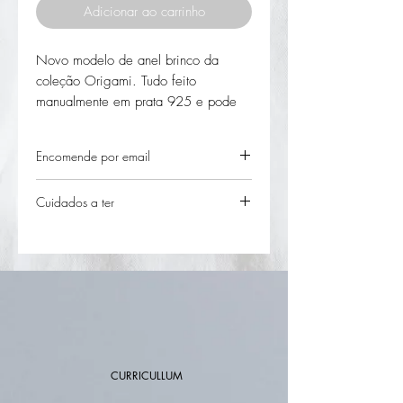
Adicionar ao carrinho
Novo modelo de anel brinco da
coleção Origami. Tudo feito
manualmente em prata 925 e pode
escolher o acabemento de banho de
ouro.
Encomende por email
designstudiojewellery2016@gmail.com
Cuidados a ter
manter a jóia em embalagens
individuais fechadas em locais sem
luz nem humidade.
Evitar contacto com agentes
químicos, água da piscina ou do
mar, perfumes e champôs.
Sempre que limpar as suas peças use
uma escova macia, lavando com
CURRICULLUM
água corrente e secando bem