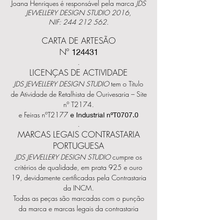
Joana
Henriques é responsável pela marca
JDS
JEWELLERY DESIGN STUDIO 2016,
NIF:
244 212 562
.
CARTA DE A
RTESÃO
Nº
124431
.
LICENÇAS DE ACTIVIDADE
JDS JEWELLERY DESIGN STUDIO
tem o Título
de Atividade de Retalhista de Ourivesaria – Site
nº T2174.
e Feiras nºT2177
e Industrial nºT0707.0
.
MARCAS LEGAIS CONTRASTARIA
PORTUGUESA
JDS JEWELLERY DESIGN STUDIO
cumpre os
critérios de qualidade, em prata 925 e ouro
19, devidamente certificadas pela Contrastaria
da INCM.
Todas as peças são marcadas com o punção
da marca e marcas legais da contrastaria
.