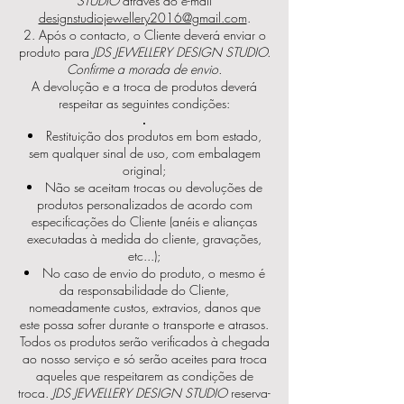
STUDIO
através do e-mail
designstudiojewellery2016@gmail.com
.
Após o contacto, o Cliente deverá enviar o
produto para
JDS JEWELLERY DESIGN STUDIO
.
Confirme a morada de envio.
A devolução e a troca de produtos deverá
respeitar as seguintes condições:
.
Restituição dos produtos em bom estado,
sem qualquer sinal de uso, com embalagem
original;
Não se aceitam trocas ou devoluções de
produtos personalizados de acordo com
especificações do Cliente (anéis e alianças
executadas à medida do cliente, gravações,
etc...);
No caso de envio do produto, o mesmo é
da responsabilidade do Cliente,
nomeadamente custos, extravios, danos que
este possa sofrer durante o transporte e atrasos.
Todos os produtos serão verificados à chegada
ao nosso serviço e só serão aceites para troca
aqueles que respeitarem as condições de
troca.
JDS JEWELLERY DESIGN STUDIO
reserva-