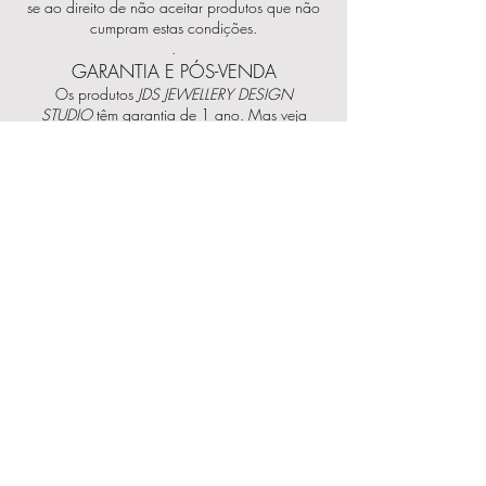
se ao direito de não aceitar produtos que não
cumpram estas condições.
.
GARANTIA E PÓS-VENDA
Os produtos
JDS JEWELLERY DESIGN
STUDIO
têm garantia de 1 ano. Mas veja
sempre os cuidados a ter para manutenção das
peças,
aqui
.
Podemos analisar as peças e sugerir
reparações a fazer. Sempre que a reparação
implicar custos para o cliente a mesma só será
iniciada após a aceitação do orçamento por
parte do cliente.
.
PROPRIEDADE INTELECTUAL
O site da
JDS JEWELLERY DESIGN STUDIO
e o
conteúdo nele disponibilizado encontra-se
protegido pelas leis relativas a direitos de autor
e propriedade industrial e não poderão ser
copiados, reproduzidos nem difundidos, seja
na sua totalidade ou em parte. É proibido,
designadamente, copiar ou retransmitir
qualquer texto, logótipo, gráfico, som ou