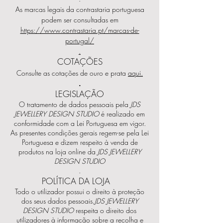
As marcas legais da contrastaria portuguesa
podem ser consultadas em
https://www.contrastaria.pt/marcas-de-
portugal/
.
COTAÇÕES
Consulte as cotações de ouro e prata
aqui.
.
LEGISLAÇÃO
O tratamento de dados pessoais pela
JDS
JEWELLERY DESIGN STUDIO
é realizado em
conformidade com a Lei Portuguesa em vigor.
As presentes condições gerais regem-se pela Lei
Portuguesa e dizem respeito à venda de
produtos na loja online da
JDS JEWELLERY
DESIGN STUDIO
.
POLÍTICA DA LOJA
Todo o utilizador possui o direito à proteção
dos seus dados pessoais.
JDS JEWELLERY
DESIGN STUDIO
respeita o direito dos
utilizadores à informação sobre a recolha e