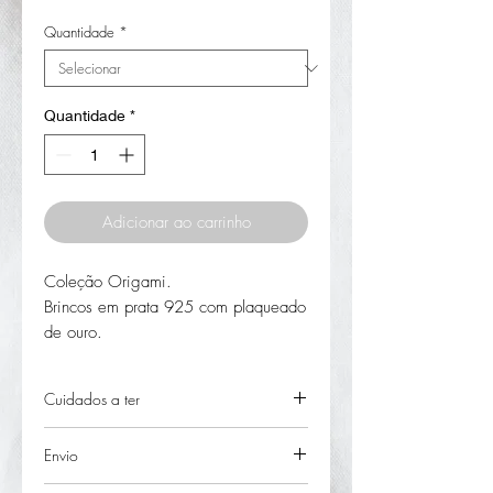
Quantidade
*
Quantidade
*
Adicionar ao carrinho
Coleção Origami.
Brincos em prata 925 com plaqueado
de ouro.
Dimensão: 1,5x1,5cm
aproximadamente.
Cuidados a ter
Peso: 2,65gramas
manter a jóia em embalagens
Envio
individuais fechadas em locais sem
luz nem humidade.