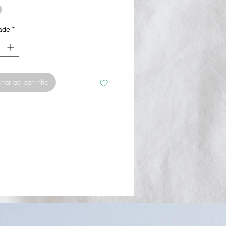
ade
*
nar ao carrinho