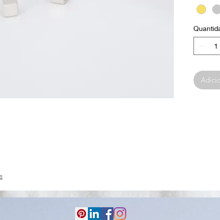
Quantid
Adicio
m