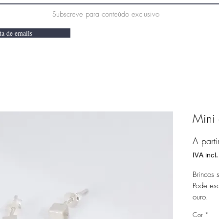
Subscreve para conteúdo exclusivo
ta de emails
Mini
A part
IVA incl.
Brincos 
Pode es
ouro.
Cor
*