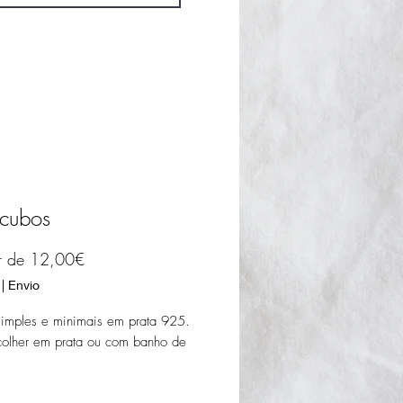
 cubos
Preço
ir de
12,00€
promocional
|
Envio
simples e minimais em prata 925.
colher em prata ou com banho de