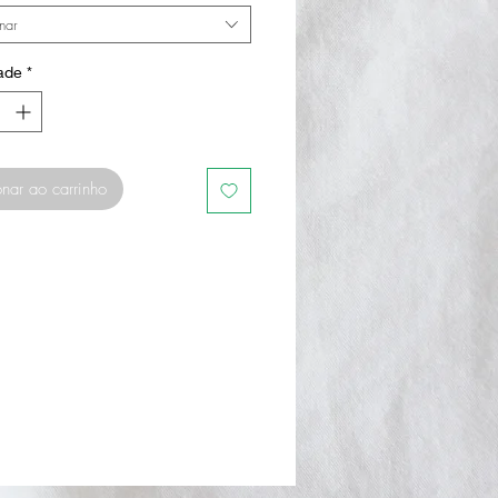
nar
ade
*
nar ao carrinho