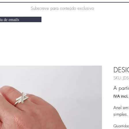
Subscreve para conteúdo exclusivo
ta de emails
DESI
SKU: JD
A part
IVA incl.
Anel em
simples.
Quantida