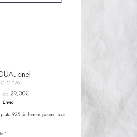
GUAL anel
S GEO 026
Preço
ir de
29,00€
promocional
|
Envio
 prata 925 de formas geométricas
de
*