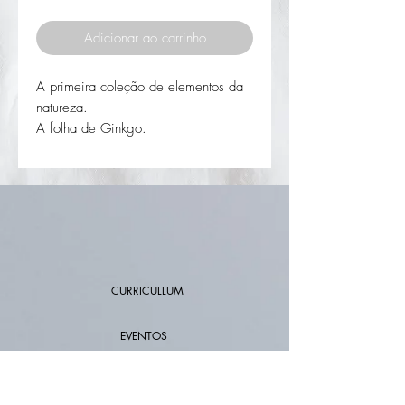
Adicionar ao carrinho
A primeira coleção de elementos da
natureza.
A folha de Ginkgo.
Um perfeito conjunto para oferta de
aniversário ou natal, para si ou
alguém especial.
Todo o trabalho é feito manualmente
na oficina, em prata 925.
Pode escolher este conjunto em prata
ou com banho de ouro.
CURRICULLUM
EVENTOS
PONTOS DE VENDA