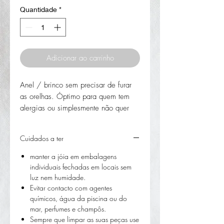
Quantidade
*
Adicionar ao carrinho
Anel / brinco sem precisar de furar
as orelhas. Óptimo para quem tem
alergias ou simplesmente não quer
furar as orelhas. As peças são em
prata 925 e pedras naturais. Escolhe
Cuidados a ter
entre ónix, jaspe vermelha e verde.
O trabalho é desenhado e pensado
manter a jóia em embalagens
cuidadosamente para a dupla função
individuais fechadas em locais sem
e totalmente feito à mão. Se quiser
luz nem humidade.
Evitar contacto com agentes
pode pedir uma peça personalizada,
químicos, água da piscina ou do
terei todo o gosto em desenvolver
mar, perfumes e champôs.
uma peça única para si.
Sempre que limpar as suas peças use