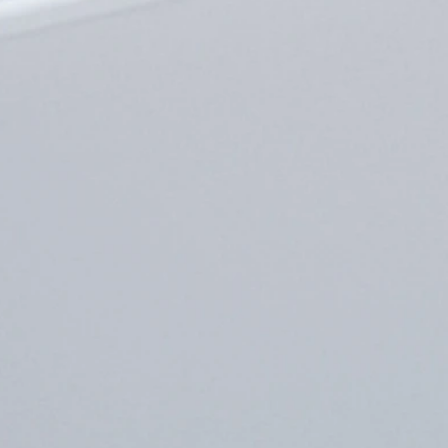
S
AZULEJO CUBOS verde
68,00 €
de
Realçar a tradição com a aplicação de
l,
esmaltes em prata, de forma artesanal,
ão.
como se fosse um azulejo pintado à mão.
Mantendo sempre a linguagem
as.
geométrica inerente ao design das peças.
em
Estes brincos são feitos manualmente em
prata 925 com esmalte verde.
JDS AZ 02
MODO COMPRA:
MBway, Transferência, Multibanco e
numerário na loja
MODO ENVIO:
CTT
Levantamento na loja ou 5 euros de CTT
registado nacional
io
AZULEJO ASSIMÉTRICOS
azul fio 60,00 €
de
Realçar a tradição com a aplicação de
l,
esmaltes em prata, de forma artesanal,
ão.
como se fosse um azulejo pintado à mão.
Mantendo sempre a linguagem