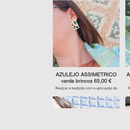
co
MODO COMPRA:
MBway, Transferência, Multibanco e
ge
numerário na loja
Es
MODO ENVIO:
Levantamento na loja ou 5 euros de CTT
registado nacional
Le
AZULEJO ASSIMETRICO
A
verde brincos 65,00 €
Realçar a tradição com a aplicação de
R
esmaltes em prata, de forma artesanal,
e
como se fosse um azulejo pintado à mão.
co
Mantendo sempre a linguagem
geométrica inerente ao design das peças.
ge
Estes brincos são feitos manualmente em
prata 925 com esmalte verde.
pr
JDS AZ 01
MODO COMPRA: