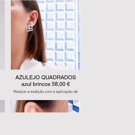
ão.
como se fosse um azulejo pintado à mão.
Mantendo sempre a linguagem
as.
geométrica inerente ao design das peças.
 em
Este fio é feito todo manualmente em
prata 925 com esmalte azul. Tem 45 cm
de comprimento.
JDS AZ 11
MODO COMPRA:
MBway, Transferência, Multibanco e
numerário na loja
CTT
MODO ENVIO:
Levantamento na loja ou 5 euros de CTT
registado nacional
AZULEJO QUADRADOS
azul brincos 58,00 €
.
Realçar a tradição com a aplicação de
esmaltes em prata, de forma artesanal,
como se fosse um azulejo pintado à mão.
Mantendo sempre a linguagem
geométrica inerente ao design das peças.
Estes brincos são feitos manualmente em
prata 925 com esmalte azul.
CTT
JDS AZ 10
MODO COMPRA: