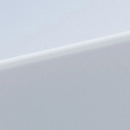
AZULEJO CUBOS azul fio
60,00 €
Realçar a tradição com a aplicação de
R
esmaltes em prata, de forma artesanal,
e
como se fosse um azulejo pintado à mão.
co
Mantendo sempre a linguagem
geométrica inerente ao design das peças.
ge
Este fio é feito todo manualmente em
E
prata 925 com esmalte azul. Tem 45 cm
de comprimento.
JDS AZ 04
MODO COMPRA:
MBway, Transferência, Multibanco e
numerário na loja
MODO ENVIO:
Le
Levantamento na loja ou 5 euros de CTT
registado nacional
Pin azulejos 28,00 €
Peça inspirada nos azulejos geométricos
portugueses. Prata 925.
R
e
JDS AZ 34
co
MODO COMPRA: