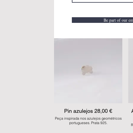
Be part of our ema
Pin azulejos 28,00 €
Peça inspirada nos azulejos geométricos
portugueses. Prata 925.
R
e
JDS AZ 34