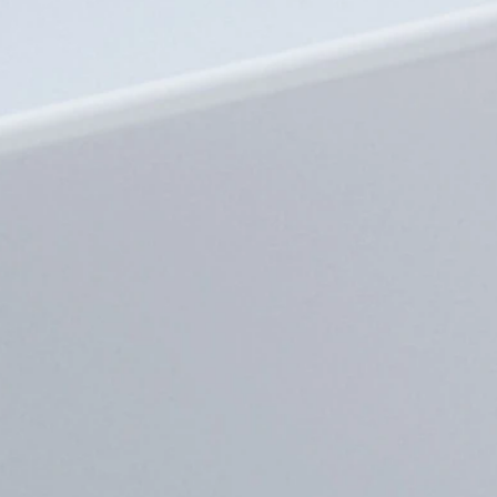
AZULEJO QUADRADOS
AZULEJO QUADRADO
azul anel 45,00 €
verde anel 45,00 €
ealçar a tradição com a aplicação de
Realçar a tradição com a aplicação 
smaltes em prata, de forma artesanal,
esmaltes em prata, de forma artesana
mo se fosse um azulejo pintado à mão.
como se fosse um azulejo pintado à m
Mantendo sempre a linguagem
Mantendo sempre a linguagem
ométrica inerente ao design das peças.
geométrica inerente ao design das peç
ste anel é feito todo manualmente em
Este anel é feito todo manualmente 
prata 925 com esmalte azul.
prata 925 com esmalte verde.
JDS AZ 09
JDS AZ 08
MODO COMPRA:
MODO COMPRA:
MBway, Transferência, Multibanco e
MBway, Transferência, Multibanco e
numerário na loja
numerário na loja
MODO ENVIO:
MODO ENVIO:
vantamento na loja ou 5 euros de CTT
Levantamento na loja ou 5 euros de 
registado nacional
registado nacional
AZULEJO CUBOS azul fio
AZULEJO CUBOS verde f
60,00 €
60,00 €
ealçar a tradição com a aplicação de
Realçar a tradição com a aplicação 
smaltes em prata, de forma artesanal,
esmaltes em prata, de forma artesana
mo se fosse um azulejo pintado à mão.
como se fosse um azulejo pintado à m
Mantendo sempre a linguagem
Mantendo sempre a linguagem