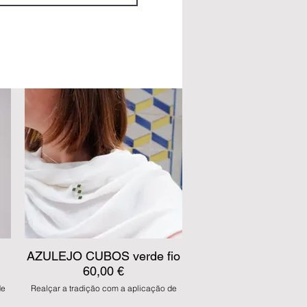
AZULEJO CUBOS verde fio
60,00 €
de
Realçar a tradição com a aplicação de
l,
esmaltes em prata, de forma artesanal,