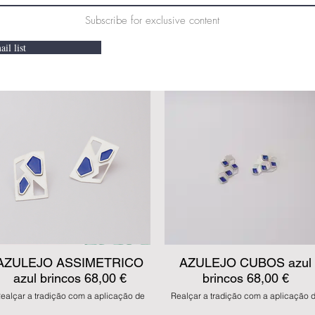
Subscribe for exclusive content
il list
AZULEJO ASSIMETRICO
AZULEJO CUBOS azul
azul brincos 68,00 €
brincos 68,00 €
ealçar a tradição com a aplicação de
Realçar a tradição com a aplicação 
smaltes em prata, de forma artesanal,
esmaltes em prata, de forma artesana