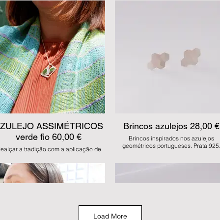
mo se fosse um azulejo pintado à mão.
como se fosse um azulejo pintado à m
Mantendo sempre a linguagem
Mantendo sempre a linguagem
ométrica inerente ao design das peças.
geométrica inerente ao design das peç
tes brincos são feitos manualmente em
Estes brincos são feitos manualmente
prata 925 com esmalte azul.
prata 925 com esmalte azul.
JDS AZ 07
JDS AZ 03
MODO COMPRA:
MODO COMPRA:
MBway, Transferência, Multibanco e
MBway, Transferência, Multibanco e
numerário na loja
numerário na loja
MODO ENVIO:
MODO ENVIO:
vantamento na loja ou 5 euros de CTT
Levantamento na loja ou 5 euros de 
registado nacional
registado nacional
ZULEJO ASSIMÉTRICOS
Brincos azulejos 28,00 €
verde fio 60,00 €
Brincos inspirados nos azulejos
geométricos portugueses. Prata 925
ealçar a tradição com a aplicação de
smaltes em prata, de forma artesanal,
JDS AZ 34
mo se fosse um azulejo pintado à mão.
MODO COMPRA:
Mantendo sempre a linguagem
MBway, Transferência, Multibanco e
ométrica inerente ao design das peças.
numerário na loja
Este fio é feito todo manualmente em
MODO ENVIO:
ata 925 com esmalte verde. Tem 45 cm
Levantamento na loja ou 5 euros de 
de comprimento.
registado nacional
JDS AZ 05
Load More