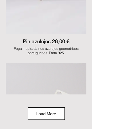
Pin azulejos 28,00 €
Peça inspirada nos azulejos geométricos
portugueses. Prata 925.
JDS AZ 34
MODO COMPRA:
MBway, Transferência, Multibanco e numerário na
loja
MODO ENVIO:
Levantamento na loja ou 5 euros de CTT registado
nacional
Load More